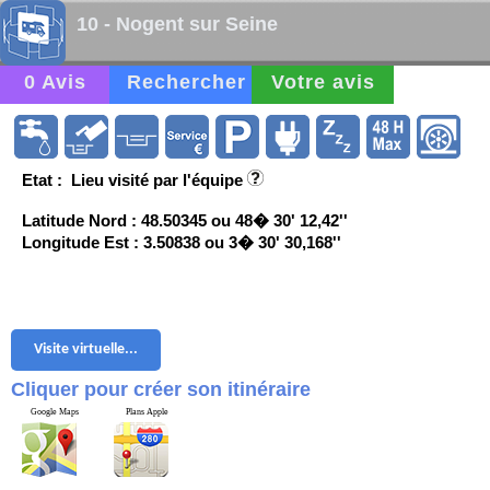
10 - Nogent sur Seine
0 Avis
Rechercher
Votre avis
Etat : Lieu visité par l'équipe
Latitude Nord : 48.50345 ou 48� 30' 12,42''
Longitude Est : 3.50838 ou 3� 30' 30,168''
Visite virtuelle...
Cliquer pour créer son itinéraire
Google Maps
Plans Apple