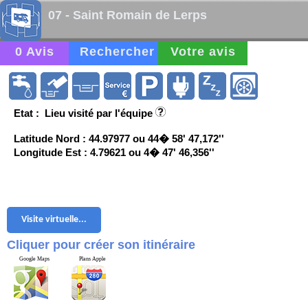
07 - Saint Romain de Lerps
0 Avis
Rechercher
Votre avis
Etat : Lieu visité par l'équipe
Latitude Nord : 44.97977 ou 44� 58' 47,172''
Longitude Est : 4.79621 ou 4� 47' 46,356''
Visite virtuelle...
Cliquer pour créer son itinéraire
Google Maps
Plans Apple