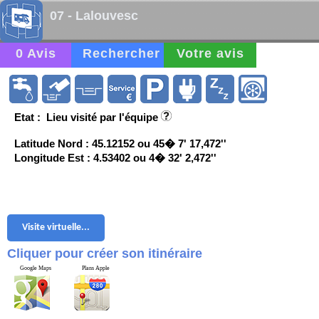
07 - Lalouvesc
0 Avis
Rechercher
Votre avis
Etat : Lieu visité par l'équipe
Latitude Nord : 45.12152 ou 45� 7' 17,472''
Longitude Est : 4.53402 ou 4� 32' 2,472''
Visite virtuelle...
Cliquer pour créer son itinéraire
Google Maps
Plans Apple