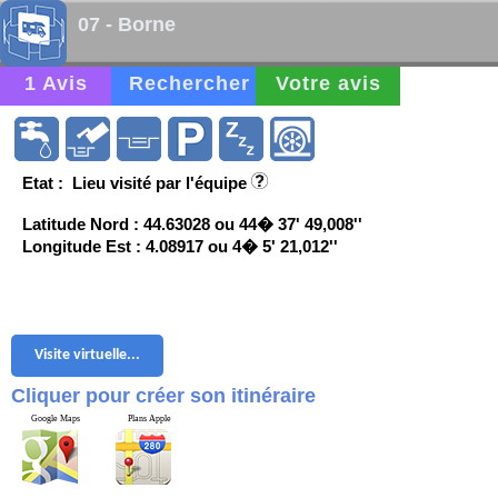
07 - Borne
1 Avis
Rechercher
Votre avis
Etat : Lieu visité par l'équipe
Latitude Nord : 44.63028 ou 44� 37' 49,008''
Longitude Est : 4.08917 ou 4� 5' 21,012''
Visite virtuelle...
Cliquer pour créer son itinéraire
Google Maps
Plans Apple