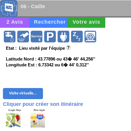
06 - Caille
2 Avis
Rechercher
Votre avis
Etat : Lieu visité par l'équipe
Latitude Nord : 43.77896 ou 43� 46' 44,256''
Longitude Est : 6.73342 ou 6� 44' 0,312''
Visite virtuelle...
Cliquer pour créer son itinéraire
Google Maps
Plans Apple