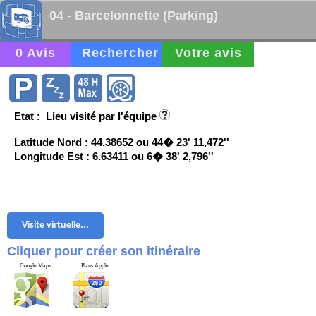
04 - Barcelonnette (Parking)
0 Avis
Rechercher
Votre avis
Etat : Lieu visité par l'équipe
Latitude Nord : 44.38652 ou 44� 23' 11,472''
Longitude Est : 6.63411 ou 6� 38' 2,796''
Visite virtuelle...
Cliquer pour créer son itinéraire
Google Maps
Plans Apple