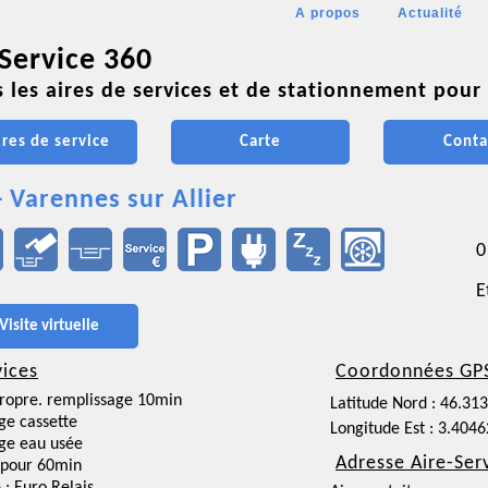
A propos
Actualité
 Service 360
 les aires de services et de stationnement pour 
ires de service
Carte
Conta
- Varennes sur Allier
0
E
Visite virtuelle
vices
Coordonnées GP
ropre. remplissage 10min
Latitude Nord : 46.31
ge cassette
Longitude Est : 3.404
ge eau usée
Adresse Aire-Ser
 pour 60min