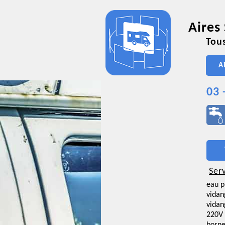
Aires
Tous
A
03 
Ser
eau p
vidan
vidan
220V