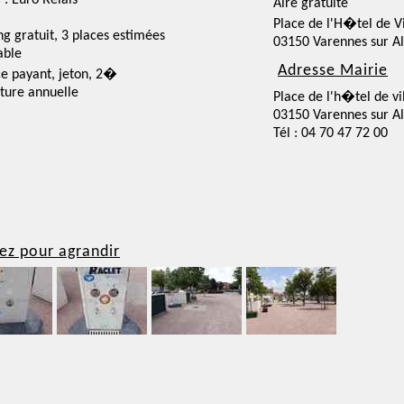
 : Euro Relais
Aire gratuite
Place de l'H�tel de Vi
ng gratuit, 3 places estimées
03150 Varennes sur Al
able
Adresse Mairie
ce payant, jeton, 2�
ture annuelle
Place de l'h�tel de vi
03150 Varennes sur Al
Tél : 04 70 47 72 00
ez pour agrandir