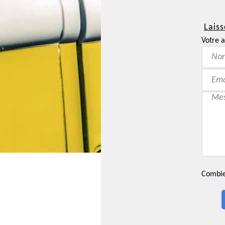
Laiss
Votre a
Combien