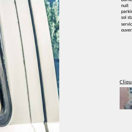
borne
nuit
parki
sol st
servi
ouver
Cliqu