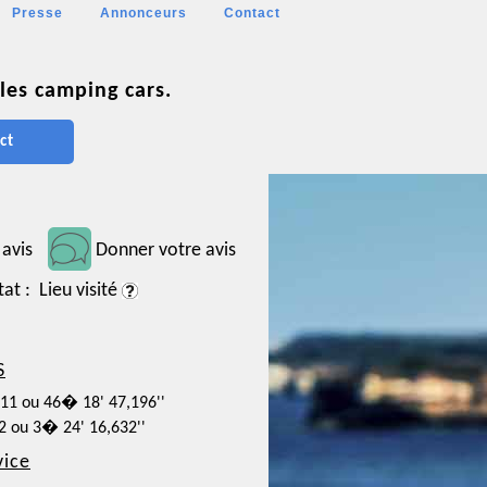
Presse
Annonceurs
Contact
les camping cars.
ct
 avis
Donner votre avis
tat : Lieu visité
S
311 ou 46� 18' 47,196''
62 ou 3� 24' 16,632''
vice