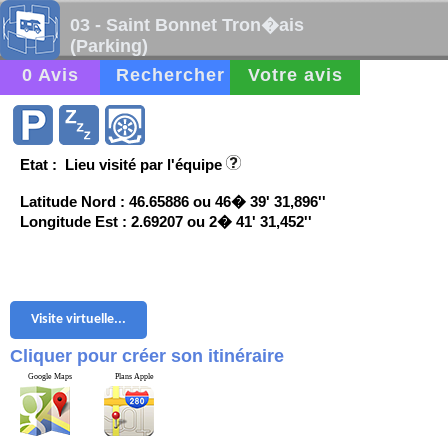
03 - Saint Bonnet Tron�ais
(Parking)
0 Avis
Rechercher
Votre avis
Etat : Lieu visité par l'équipe
Latitude Nord : 46.65886 ou 46� 39' 31,896''
Longitude Est : 2.69207 ou 2� 41' 31,452''
Visite virtuelle...
Cliquer pour créer son itinéraire
Google Maps
Plans Apple