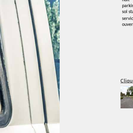
nuit
parki
sol st
servi
ouver
Cliqu