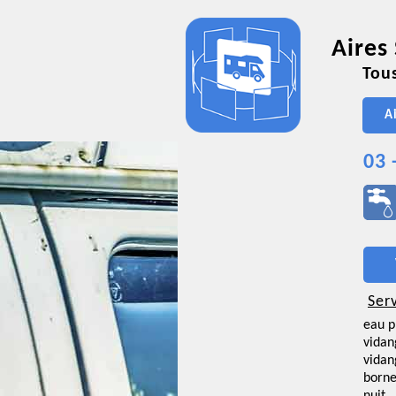
Aires
Tous
A
03 
Ser
eau p
vidan
vidan
borne