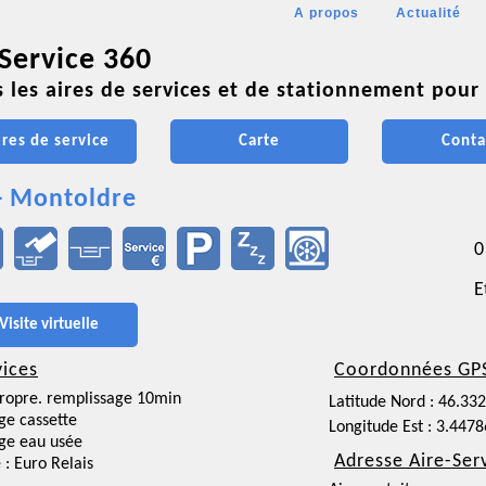
A propos
Actualité
 Service 360
 les aires de services et de stationnement pour 
ires de service
Carte
Conta
- Montoldre
0
E
Visite virtuelle
vices
Coordonnées GP
ropre. remplissage 10min
Latitude Nord : 46.33
ge cassette
Longitude Est : 3.447
ge eau usée
Adresse Aire-Ser
 : Euro Relais