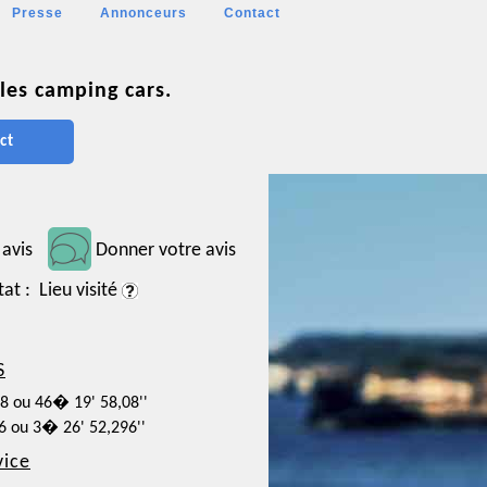
Presse
Annonceurs
Contact
les camping cars.
ct
 avis
Donner votre avis
tat : Lieu visité
S
28 ou 46� 19' 58,08''
86 ou 3� 26' 52,296''
vice