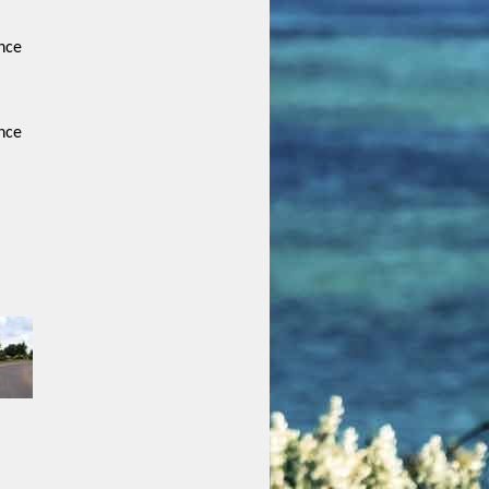
nce
nce