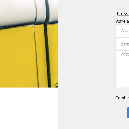
Laiss
Votre a
Combien