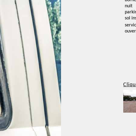
borne
nuit
parki
sol i
servi
ouver
Cliqu