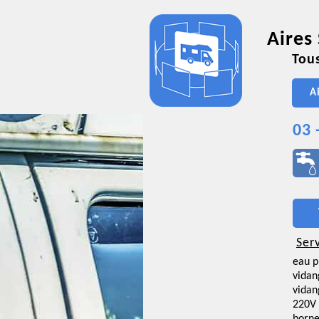
Aires
Tous
A
03 
Ser
eau p
vidan
vidan
220V