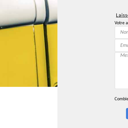
Laiss
Votre a
Combien