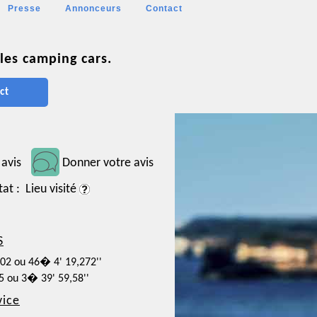
Presse
Annonceurs
Contact
les camping cars.
ct
 avis
Donner votre avis
tat : Lieu visité
S
202 ou 46� 4' 19,272''
55 ou 3� 39' 59,58''
vice