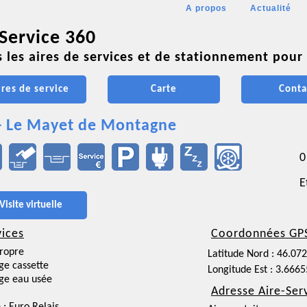
A propos
Actualité
 Service 360
 les aires de services et de stationnement pour 
ires de service
Carte
Conta
- Le Mayet de Montagne
0
E
Visite virtuelle
vices
Coordonnées GP
ropre
Latitude Nord : 46.07
ge cassette
Longitude Est : 3.666
ge eau usée
Adresse Aire-Ser