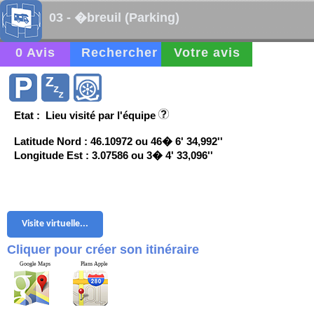
03 - �breuil (Parking)
0 Avis
Rechercher
Votre avis
Etat : Lieu visité par l'équipe
Latitude Nord : 46.10972 ou 46� 6' 34,992''
Longitude Est : 3.07586 ou 3� 4' 33,096''
Visite virtuelle...
Cliquer pour créer son itinéraire
Google Maps
Plans Apple