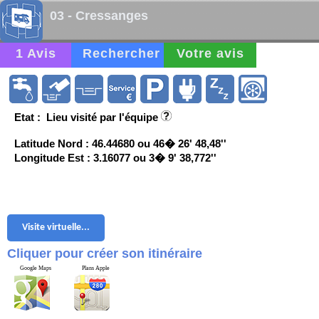
03 - Cressanges
1 Avis
Rechercher
Votre avis
Etat : Lieu visité par l'équipe
Latitude Nord : 46.44680 ou 46� 26' 48,48''
Longitude Est : 3.16077 ou 3� 9' 38,772''
Visite virtuelle...
Cliquer pour créer son itinéraire
Google Maps
Plans Apple