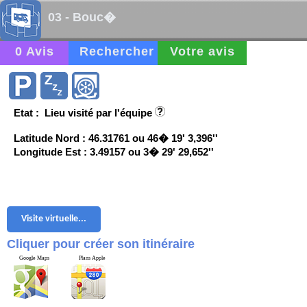
03 - Bouc�
0 Avis
Rechercher
Votre avis
Etat : Lieu visité par l'équipe
Latitude Nord : 46.31761 ou 46� 19' 3,396''
Longitude Est : 3.49157 ou 3� 29' 29,652''
Visite virtuelle...
Cliquer pour créer son itinéraire
Google Maps
Plans Apple