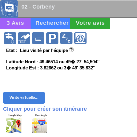
02 - Corbeny
3 Avis
Rechercher
Votre avis
Etat : Lieu visité par l'équipe
Latitude Nord : 49.46514 ou 49� 27' 54,504''
Longitude Est : 3.82662 ou 3� 49' 35,832''
Visite virtuelle...
Cliquer pour créer son itinéraire
Google Maps
Plans Apple