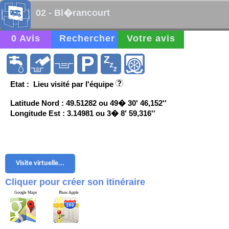
02 - Bl�rancourt
0 Avis
Rechercher
Votre avis
Etat : Lieu visité par l'équipe
Latitude Nord : 49.51282 ou 49� 30' 46,152''
Longitude Est : 3.14981 ou 3� 8' 59,316''
Visite virtuelle...
Cliquer pour créer son itinéraire
Google Maps
Plans Apple