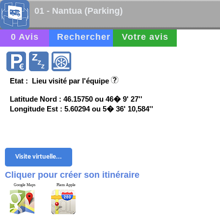
01 - Nantua (Parking)
0 Avis
Rechercher
Votre avis
Etat : Lieu visité par l'équipe
Latitude Nord : 46.15750 ou 46� 9' 27''
Longitude Est : 5.60294 ou 5� 36' 10,584''
Visite virtuelle...
Cliquer pour créer son itinéraire
Google Maps
Plans Apple