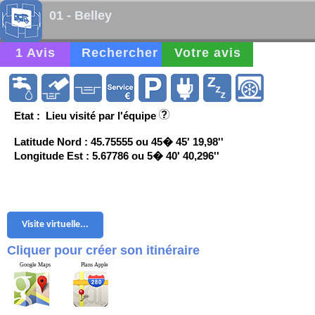
01 - Belley
1 Avis
Rechercher
Votre avis
Etat : Lieu visité par l'équipe
Latitude Nord : 45.75555 ou 45� 45' 19,98''
Longitude Est : 5.67786 ou 5� 40' 40,296''
Visite virtuelle...
Cliquer pour créer son itinéraire
Google Maps
Plans Apple